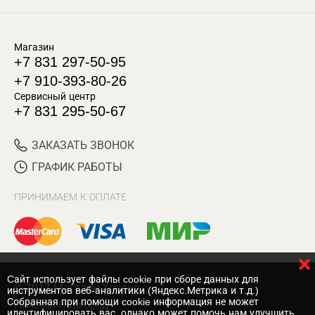
Магазин
+7 831 297-50-95
+7 910-393-80-26
Сервисный центр
+7 831 295-50-67
ЗАКАЗАТЬ ЗВОНОК
ГРАФИК РАБОТЫ
ПРИНИМАЕМ К ОПЛАТЕ
Cайт использует файлы cookie при сборе данных для
© 2017 Магазин Хозяин
инструментов веб-аналитики (Яндекс.Метрика и т.д.)
Собранная при помощи cookie информация не может
Нижний Новгород
идентифицировать вас, однако может помочь нам улучшить