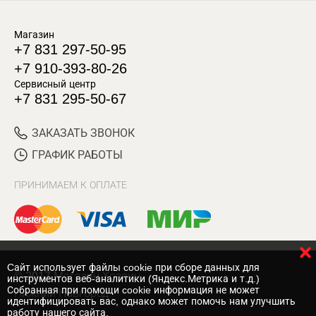
Магазин
+7 831 297-50-95
+7 910-393-80-26
Сервисный центр
+7 831 295-50-67
ЗАКАЗАТЬ ЗВОНОК
ГРАФИК РАБОТЫ
ПРИНИМАЕМ К ОПЛАТЕ
Cайт использует файлы cookie при сборе данных для
© 2017 Магазин Хозяин
инструментов веб-аналитики (Яндекс.Метрика и т.д.)
Собранная при помощи cookie информация не может
Нижний Новгород
идентифицировать вас, однако может помочь нам улучшить
работу нашего сайта.