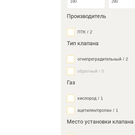
Производитель
ПТК
/
2
Тип клапана
огнепреградительный
/
2
обратный
/
0
Газ
кислород
/
1
ацетилен/пропан
/
1
Место установки клапана