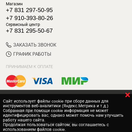
Магазин
+7 831 297-50-95
+7 910-393-80-26
Сервисный центр
+7 831 295-50-67
ЗАКАЗАТЬ ЗВОНОК
ГРАФИК РАБОТЫ
ПРИНИМАЕМ К ОПЛАТЕ
Cайт использует файлы cookie при сборе данных для
© 2017 Магазин Хозяин
инструментов веб-аналитики (Яндекс.Метрика и т.д.)
Собранная при помощи cookie информация не может
Нижний Новгород
идентифицировать вас, однако может помочь нам улучшить
работу нашего сайта.
Вебмеханика
— создание сайта
Продолжая пользоваться сайтом, вы соглашаетесь с
использованием файлов cookie.