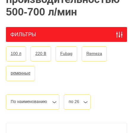
500-700 л/мин
ФИЛЬТРЫ
100 л
220 В
Fubag
Remeza
ременные
По наименованию
по 26