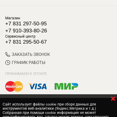
Магазин
+7 831 297-50-95
+7 910-393-80-26
Сервисный центр
+7 831 295-50-67
ЗАКАЗАТЬ ЗВОНОК
ГРАФИК РАБОТЫ
ПРИНИМАЕМ К ОПЛАТЕ
Cайт использует файлы cookie при сборе данных для
© 2017 Магазин Хозяин
инструментов веб-аналитики (Яндекс.Метрика и т.д.)
Собранная при помощи cookie информация не может
Нижний Новгород
идентифицировать вас, однако может помочь нам улучшить