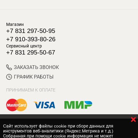
Магазин
+7 831 297-50-95
+7 910-393-80-26
Сервисный центр
+7 831 295-50-67
ЗАКАЗАТЬ ЗВОНОК
ГРАФИК РАБОТЫ
ПРИНИМАЕМ К ОПЛАТЕ
Cайт использует файлы cookie при сборе данных для
© 2017 Магазин Хозяин
инструментов веб-аналитики (Яндекс.Метрика и т.д.)
Собранная при помощи cookie информация не может
Нижний Новгород