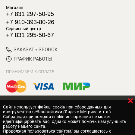
Магазин
+7 831 297-50-95
+7 910-393-80-26
Сервисный центр
+7 831 295-50-67
ЗАКАЗАТЬ ЗВОНОК
ГРАФИК РАБОТЫ
ПРИНИМАЕМ К ОПЛАТЕ
Cайт использует файлы cookie при сборе данных для
© 2017 Магазин Хозяин
инструментов веб-аналитики (Яндекс.Метрика и т.д.)
Собранная при помощи cookie информация не может
Нижний Новгород
идентифицировать вас, однако может помочь нам улучшить
работу нашего сайта.
Вебмеханика
— создание сайта
Продолжая пользоваться сайтом, вы соглашаетесь с