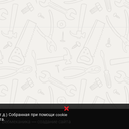
т.д.) Собранная при помощи cookie
та.
Вебмеханика
— создание сайта