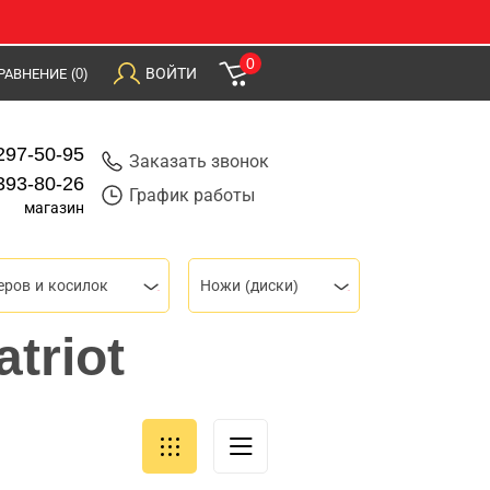
0
ВОЙТИ
РАВНЕНИЕ
(0)
297-50-95
Заказать звонок
393-80-26
График работы
магазин
ров и косилок
Ножи (диски)
triot