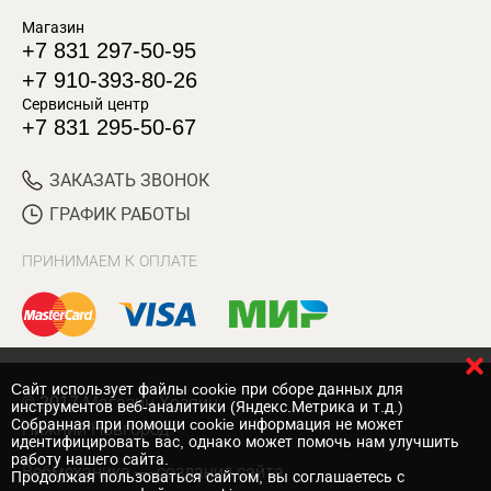
Магазин
+7 831 297-50-95
+7 910-393-80-26
Сервисный центр
+7 831 295-50-67
ЗАКАЗАТЬ ЗВОНОК
ГРАФИК РАБОТЫ
ПРИНИМАЕМ К ОПЛАТЕ
Cайт использует файлы cookie при сборе данных для
© 2017 Магазин Хозяин
инструментов веб-аналитики (Яндекс.Метрика и т.д.)
Собранная при помощи cookie информация не может
Нижний Новгород
идентифицировать вас, однако может помочь нам улучшить
работу нашего сайта.
Вебмеханика
— создание сайта
Продолжая пользоваться сайтом, вы соглашаетесь с