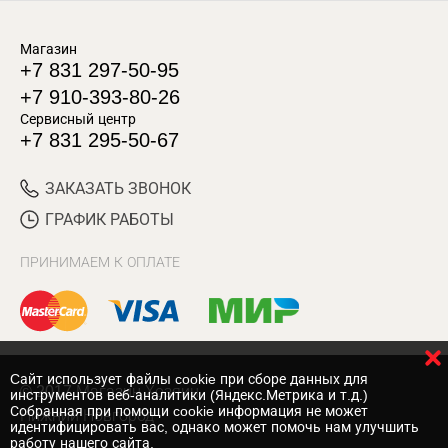
Магазин
+7 831 297-50-95
+7 910-393-80-26
Сервисный центр
+7 831 295-50-67
ЗАКАЗАТЬ ЗВОНОК
ГРАФИК РАБОТЫ
ПРИНИМАЕМ К ОПЛАТЕ
Cайт использует файлы cookie при сборе данных для
© 2017 Магазин Хозяин
инструментов веб-аналитики (Яндекс.Метрика и т.д.)
Собранная при помощи cookie информация не может
Нижний Новгород
идентифицировать вас, однако может помочь нам улучшить
работу нашего сайта.