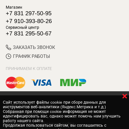
Магазин
+7 831 297-50-95
+7 910-393-80-26
Сервисный центр
+7 831 295-50-67
ЗАКАЗАТЬ ЗВОНОК
ГРАФИК РАБОТЫ
ПРИНИМАЕМ К ОПЛАТЕ
Cайт использует файлы cookie при сборе данных для
© 2017 Магазин Хозяин
инструментов веб-аналитики (Яндекс.Метрика и т.д.)
Собранная при помощи cookie информация не может
Нижний Новгород
идентифицировать вас, однако может помочь нам улучшить
работу нашего сайта.
Вебмеханика
— создание сайта
Продолжая пользоваться сайтом, вы соглашаетесь с