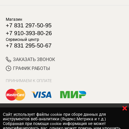
Магазин
+7 831 297-50-95
+7 910-393-80-26
Сервисный центр
+7 831 295-50-67
ЗАКАЗАТЬ ЗВОНОК
ГРАФИК РАБОТЫ
ПРИНИМАЕМ К ОПЛАТЕ
Cайт использует файлы cookie при сборе данных для
© 2017 Магазин Хозяин
инструментов веб-аналитики (Яндекс.Метрика и т.д.)
Собранная при помощи cookie информация не может
Нижний Новгород
идентифицировать вас, однако может помочь нам улучшить