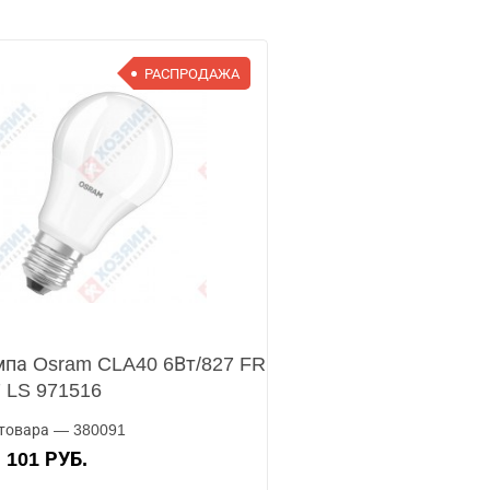
РАСПРОДАЖА
па Osram CLA40 6Вт/827 FR
 LS 971516
товара — 380091
101 РУБ.
А