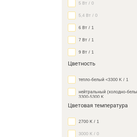
5 Вт
/
0
5,4 Вт
/
0
6 Вт
/
1
7 Вт
/
1
9 Вт
/
1
Цветность
тепло-белый <3300 K
/
1
нейтральный (холодно-белы
3300-5300 K
Цветовая температура
2700 К
/
1
3000 К
/
0