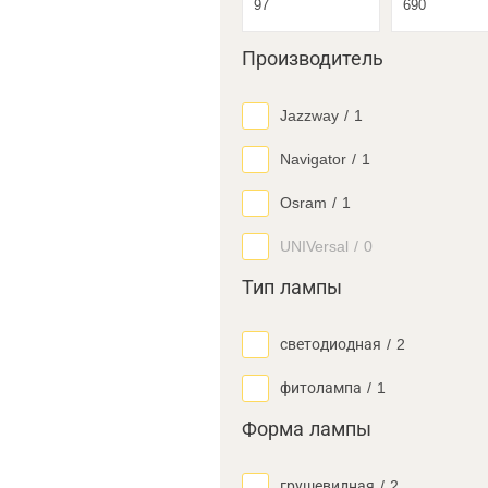
Производитель
Jazzway
/
1
Navigator
/
1
Osram
/
1
UNIVersal
/
0
Тип лампы
светодиодная
/
2
фитолампа
/
1
Форма лампы
грушевидная
/
2