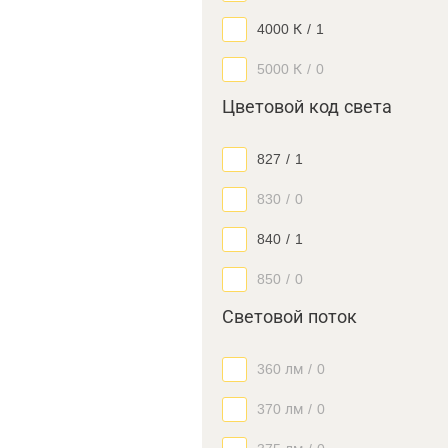
4000 К
/
1
5000 К
/
0
Цветовой код света
827
/
1
830
/
0
840
/
1
850
/
0
Световой поток
360 лм
/
0
370 лм
/
0