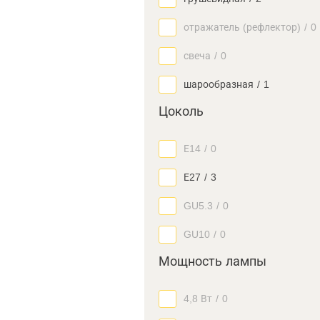
отражатель (рефлектор)
/
0
свеча
/
0
шарообразная
/
1
Цоколь
Е14
/
0
Е27
/
3
GU5.3
/
0
GU10
/
0
Мощность лампы
4,8 Вт
/
0