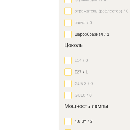
отражатель (рефлектор)
/
0
свеча
/
0
шарообразная
/
1
Цоколь
Е14
/
0
Е27
/
1
GU5.3
/
0
GU10
/
0
Мощность лампы
4,8 Вт
/
2