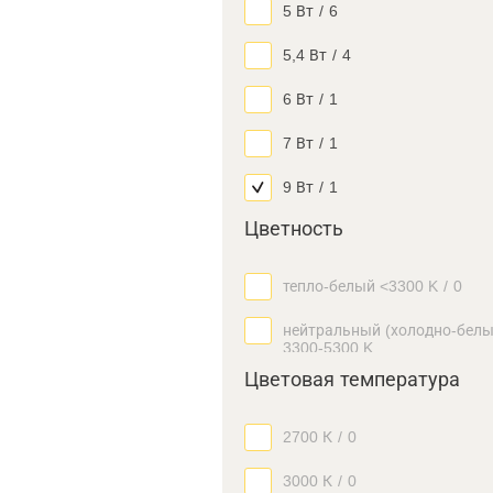
5 Вт
/
6
5,4 Вт
/
4
6 Вт
/
1
7 Вт
/
1
9 Вт
/
1
Цветность
тепло-белый <3300 K
/
0
нейтральный (холодно-белы
3300-5300 K
Цветовая температура
2700 К
/
0
3000 К
/
0