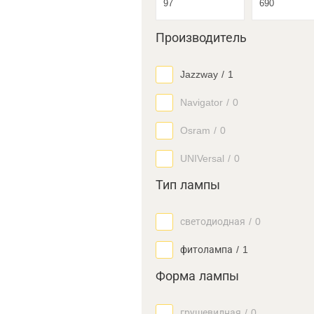
Производитель
Jazzway
/
1
Navigator
/
0
Osram
/
0
UNIVersal
/
0
Тип лампы
светодиодная
/
0
фитолампа
/
1
Форма лампы
грушевидная
/
0