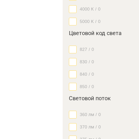
4000 К
/
0
5000 К
/
0
Цветовой код света
827
/
0
830
/
0
840
/
0
850
/
0
Световой поток
360 лм
/
0
370 лм
/
0