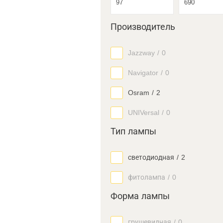
Производитель
Jazzway
/
0
Navigator
/
0
Osram
/
2
UNIVersal
/
0
Тип лампы
светодиодная
/
2
фитолампа
/
0
Форма лампы
грушевидная
/
0