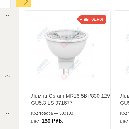
ВЫГОДНО!
Лампа Osram MR16 5Вт/830 12V
Лам
GU5.3 LS 971677
GU5
Код товара — 380103
Код 
150 РУБ.
ЦЕНА
ЦЕН