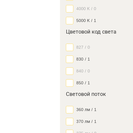
4000 К
/
0
5000 К
/
1
Цветовой код света
827
/
0
830
/
1
840
/
0
850
/
1
Световой поток
360 лм
/
1
370 лм
/
1