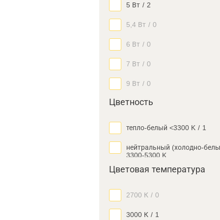
5 Вт
/
2
5,4 Вт
/
0
6 Вт
/
0
7 Вт
/
0
9 Вт
/
0
Цветность
тепло-белый <3300 K
/
1
нейтральный (холодно-белы
3300-5300 K
Цветовая температура
2700 К
/
0
3000 К
/
1