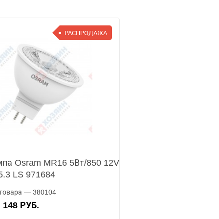
РАСПРОДАЖА
па Osram MR16 5Вт/850 12V
.3 LS 971684
товара — 380104
148 РУБ.
А