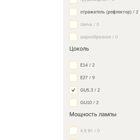
отражатель (рефлектор)
/
2
свеча
/
0
шарообразная
/
0
Цоколь
Е14
/
2
Е27
/
9
GU5.3
/
2
GU10
/
2
Мощность лампы
4,8 Вт
/
0