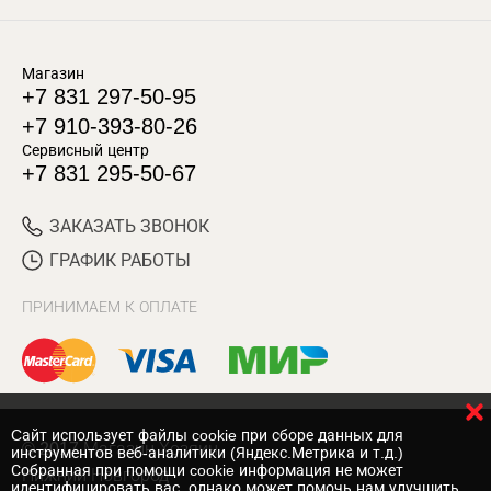
Магазин
+7 831 297-50-95
+7 910-393-80-26
Сервисный центр
+7 831 295-50-67
ЗАКАЗАТЬ ЗВОНОК
ГРАФИК РАБОТЫ
ПРИНИМАЕМ К ОПЛАТЕ
Cайт использует файлы cookie при сборе данных для
© 2017 Магазин Хозяин
инструментов веб-аналитики (Яндекс.Метрика и т.д.)
Собранная при помощи cookie информация не может
Нижний Новгород
идентифицировать вас, однако может помочь нам улучшить