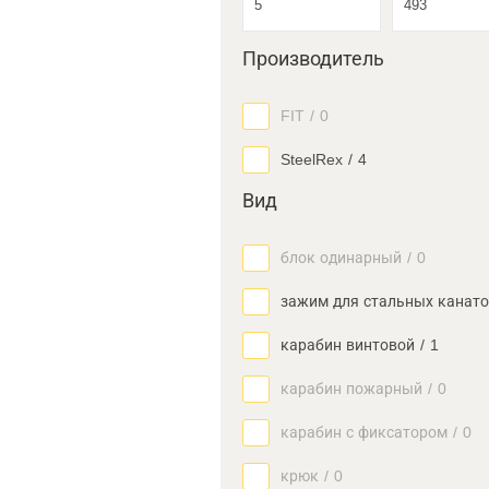
Производитель
FIT
/
0
SteelRex
/
4
Вид
блок одинарный
/
0
зажим для стальных канат
карабин винтовой
/
1
карабин пожарный
/
0
карабин с фиксатором
/
0
крюк
/
0