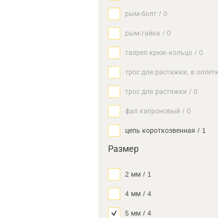
рым-болт
/
0
рым-гайка
/
0
талреп крюк-кольцо
/
0
трос для растяжки, в оплет
трос для растяжки
/
0
фал капроновый
/
0
цепь короткозвенная
/
1
Размер
2 мм
/
1
4 мм
/
4
5 мм
/
4