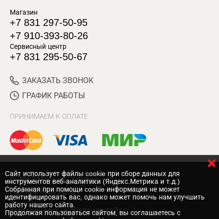
Магазин
+7 831 297-50-95
+7 910-393-80-26
Сервисный центр
+7 831 295-50-67
ЗАКАЗАТЬ ЗВОНОК
ГРАФИК РАБОТЫ
ПРИНИМАЕМ К ОПЛАТЕ
Cайт использует файлы cookie при сборе данных для
© 2017 Магазин Хозяин
инструментов веб-аналитики (Яндекс.Метрика и т.д.)
Собранная при помощи cookie информация не может
Нижний Новгород
идентифицировать вас, однако может помочь нам улучшить
работу нашего сайта.
Вебмеханика
— создание сайта
Продолжая пользоваться сайтом, вы соглашаетесь с