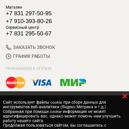
Магазин
+7 831 297-50-95
+7 910-393-80-26
Сервисный центр
+7 831 295-50-67
ЗАКАЗАТЬ ЗВОНОК
ГРАФИК РАБОТЫ
ПРИНИМАЕМ К ОПЛАТЕ
Cайт использует файлы cookie при сборе данных для
© 2017 Магазин Хозяин
инструментов веб-аналитики (Яндекс.Метрика и т.д.)
Собранная при помощи cookie информация не может
Нижний Новгород
идентифицировать вас, однако может помочь нам улучшить
работу нашего сайта.
Вебмеханика
— создание сайта
Продолжая пользоваться сайтом, вы соглашаетесь с