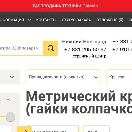
РАСПРОДАЖА ТЕХНИКИ CAIMAN!
НФОРМАЦИЯ
КОНТАКТЫ
СТАТУС ЗАКАЗА
ОТЛОЖЕНО
(0)
С
+7 831 
Нижний Новгород
+7 831 295-50-67
+7 910-
сервисный центр
Принадлежности (оснастка)
Крепеж
Метрический к
(гайки колпачк