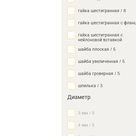
гайка шестигранная
/
8
гайка шестигранная с флан
гайка шестигранная с
нейлоновой вставкой
шайба плоская
/
5
шайба увеличенная
/
5
шайба гроверная
/
5
шпилька
/
3
Диаметр
3 мм
/
0
4 мм
/
0