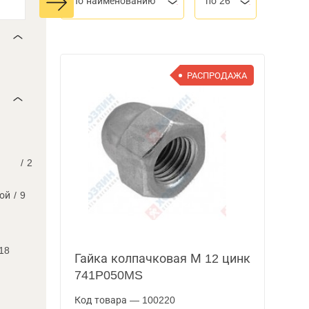
По наименованию
по 26
РАСПРОДАЖА
/
2
кой
/
9
18
Гайка колпачковая М 12 цинк
741P050MS
Код товара — 100220