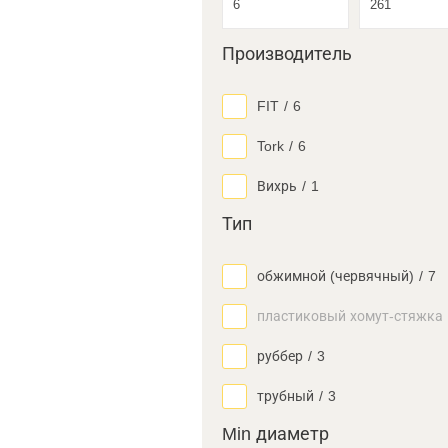
Производитель
FIT
/
6
Tork
/
6
Вихрь
/
1
Тип
обжимной (червячный)
/
7
пластиковый хомут-стяжка
руббер
/
3
трубный
/
3
Min диаметр