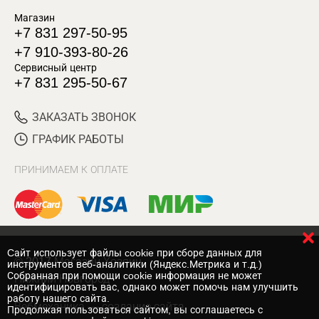
Магазин
+7 831 297-50-95
+7 910-393-80-26
Сервисный центр
+7 831 295-50-67
ЗАКАЗАТЬ ЗВОНОК
ГРАФИК РАБОТЫ
ПРИНИМАЕМ К ОПЛАТЕ
Cайт использует файлы cookie при сборе данных для
© 2017 Магазин Хозяин
инструментов веб-аналитики (Яндекс.Метрика и т.д.)
Собранная при помощи cookie информация не может
Нижний Новгород
идентифицировать вас, однако может помочь нам улучшить
работу нашего сайта.
Вебмеханика
— создание сайта
Продолжая пользоваться сайтом, вы соглашаетесь с