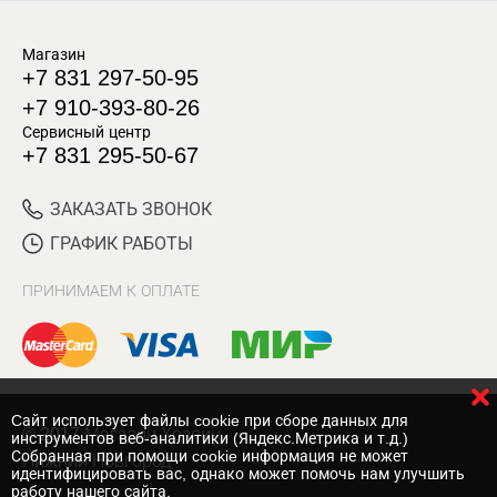
Магазин
+7 831 297-50-95
+7 910-393-80-26
Сервисный центр
+7 831 295-50-67
ЗАКАЗАТЬ ЗВОНОК
ГРАФИК РАБОТЫ
ПРИНИМАЕМ К ОПЛАТЕ
Cайт использует файлы cookie при сборе данных для
© 2017 Магазин Хозяин
инструментов веб-аналитики (Яндекс.Метрика и т.д.)
Собранная при помощи cookie информация не может
Нижний Новгород
идентифицировать вас, однако может помочь нам улучшить
работу нашего сайта.