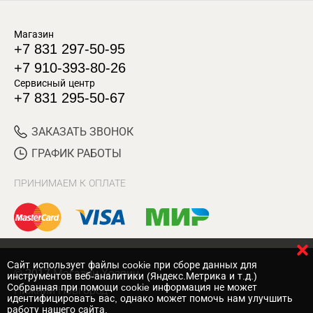
Магазин
+7 831 297-50-95
+7 910-393-80-26
Сервисный центр
+7 831 295-50-67
ЗАКАЗАТЬ ЗВОНОК
ГРАФИК РАБОТЫ
ПРИНИМАЕМ К ОПЛАТЕ
Cайт использует файлы cookie при сборе данных для
© 2017 Магазин Хозяин
инструментов веб-аналитики (Яндекс.Метрика и т.д.)
Собранная при помощи cookie информация не может
Нижний Новгород
идентифицировать вас, однако может помочь нам улучшить
работу нашего сайта.