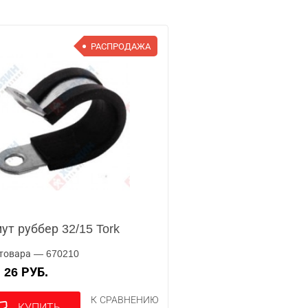
РАСПРОДАЖА
ут руббер 32/15 Tork
товара — 670210
26 РУБ.
А
К СРАВНЕНИЮ
КУПИТЬ