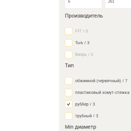
Производитель
FIT
/
0
Tork
/
3
Вихрь
/
0
Тип
обжимной (червячный)
/
7
пластиковый хомут-стяжка
руббер
/
3
трубный
/
3
Min диаметр