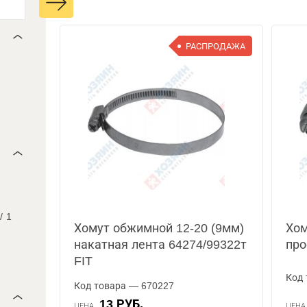
РАСПРОДАЖА
/
1
Хомут обжимной 12-20 (9мм)
Хом
накатная лента 64274/99322т
про
FIT
Код 
Код товара — 670227
13 РУБ.
ЦЕНА
ЦЕН