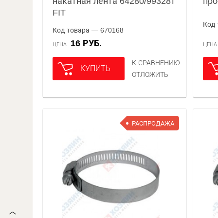
накатная лента 64280/99328т
про
FIT
Код 
Код товара — 670168
16 РУБ.
ЦЕНА
ЦЕН
К СРАВНЕНИЮ
КУПИТЬ
ОТЛОЖИТЬ
РАСПРОДАЖА