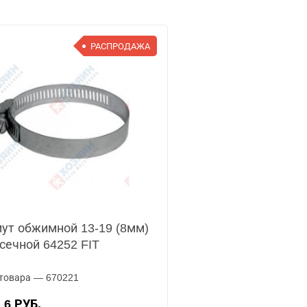
РАСПРОДАЖА
ут обжимной 13-19 (8мм)
сечной 64252 FIT
товара — 670221
6 РУБ.
А