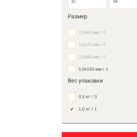
Размер
2,5х60 мм
/
0
3,0х70 мм
/
0
3,0х80 мм
/
0
5,0х150 мм
/
1
Вес упаковки
0,5 кг
/
3
1,0 кг
/
1