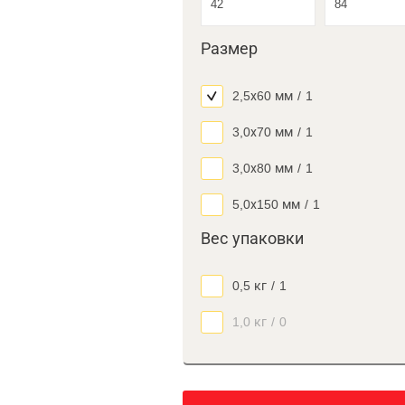
Размер
2,5х60 мм
/
1
3,0х70 мм
/
1
3,0х80 мм
/
1
5,0х150 мм
/
1
Вес упаковки
0,5 кг
/
1
1,0 кг
/
0