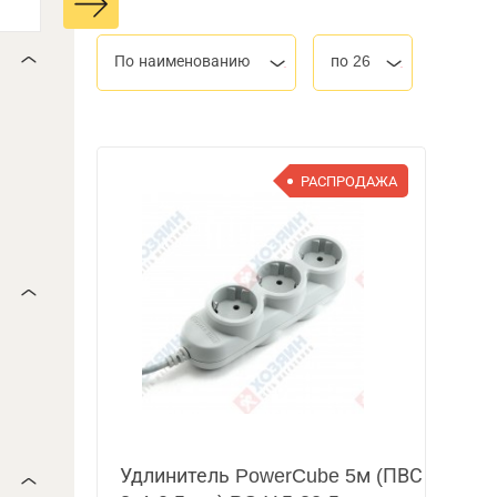
По наименованию
по 26
РАСПРОДАЖА
Удлинитель PowerCube 5м (ПВС