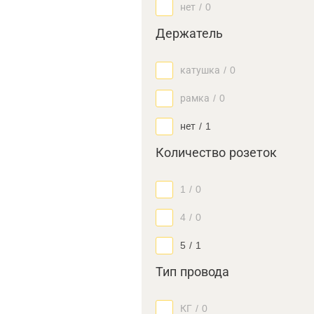
нет
/
0
Держатель
катушка
/
0
рамка
/
0
нет
/
1
Количество розеток
1
/
0
4
/
0
5
/
1
Тип провода
КГ
/
0