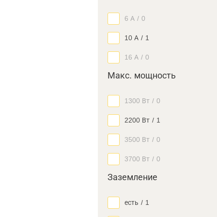
6 А
/
0
10 А
/
1
16 А
/
0
Макс. мощность
1300 Вт
/
0
2200 Вт
/
1
3500 Вт
/
0
3700 Вт
/
0
Заземление
есть
/
1