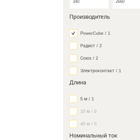
Производитель
PowerCube
/
1
Радист
/
2
Союз
/
2
Электроконтакт
/
1
Длина
5 м
/
1
10 м
/
0
40 м
/
0
Номинальный ток