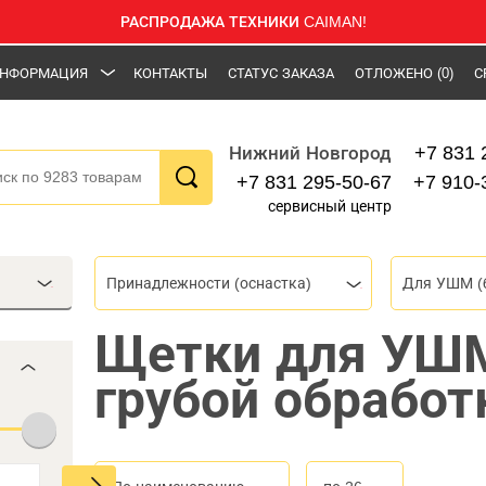
РАСПРОДАЖА ТЕХНИКИ CAIMAN!
НФОРМАЦИЯ
КОНТАКТЫ
СТАТУС ЗАКАЗА
ОТЛОЖЕНО
(0)
С
+7 831 
Нижний Новгород
+7 831 295-50-67
+7 910-
сервисный центр
Принадлежности (оснастка)
Для УШМ (
Щетки для УШ
грубой обработ