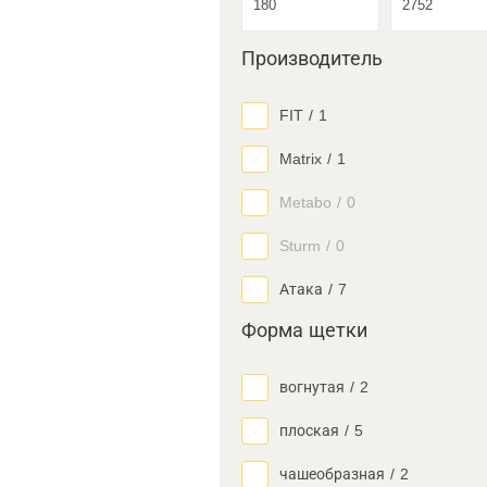
Производитель
FIT
/
1
Matrix
/
1
Metabo
/
0
Sturm
/
0
Атака
/
7
Форма щетки
вогнутая
/
2
плоская
/
5
чашеобразная
/
2