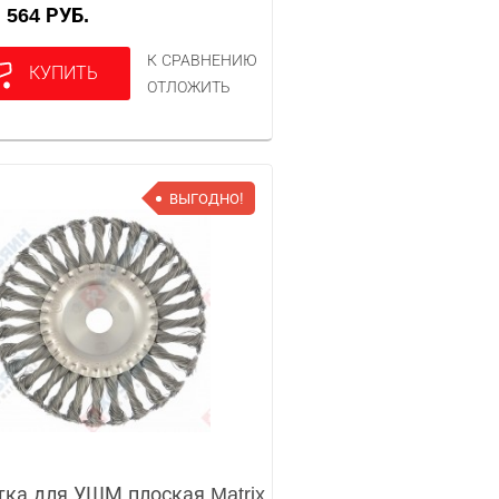
564 РУБ.
А
К СРАВНЕНИЮ
КУПИТЬ
ОТЛОЖИТЬ
ВЫГОДНО!
ка для УШМ плоская Matrix