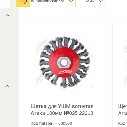
По наименованию
по 26
Щетка для УШМ вогнутая
Щет
Атака 100мм №025 22218
Ата
Код товара — 600300
Код 