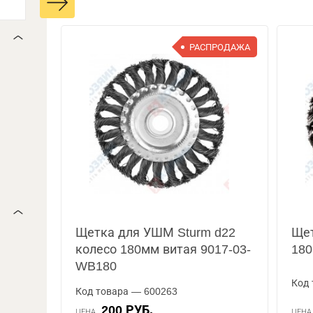
РАСПРОДАЖА
Щетка для УШМ Sturm d22
Щет
колесо 180мм витая 9017-03-
180
WB180
Код 
Код товара — 600263
200 РУБ.
ЦЕНА
ЦЕН