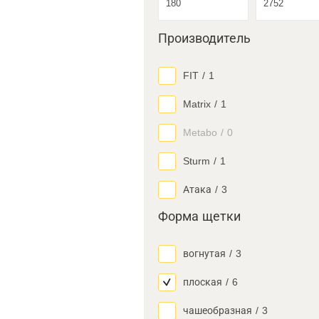
Производитель
FIT
/
1
Matrix
/
1
Metabo
/
0
Sturm
/
1
Атака
/
3
Форма щетки
вогнутая
/
3
плоская
/
6
чашеобразная
/
3