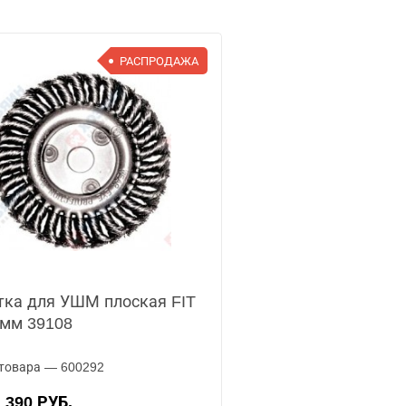
РАСПРОДАЖА
ка для УШМ плоская FIT
мм 39108
товара — 600292
390 РУБ.
А