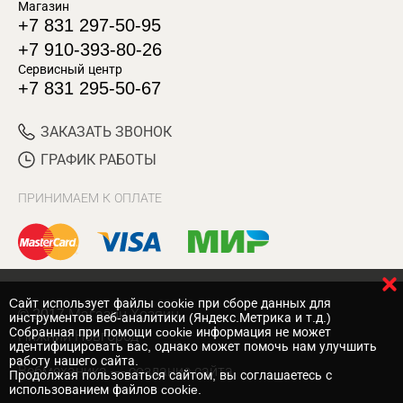
Магазин
+7 831 297-50-95
+7 910-393-80-26
Сервисный центр
+7 831 295-50-67
ЗАКАЗАТЬ ЗВОНОК
ГРАФИК РАБОТЫ
ПРИНИМАЕМ К ОПЛАТЕ
Cайт использует файлы cookie при сборе данных для
© 2017 Магазин Хозяин
инструментов веб-аналитики (Яндекс.Метрика и т.д.)
Собранная при помощи cookie информация не может
Нижний Новгород
идентифицировать вас, однако может помочь нам улучшить
работу нашего сайта.
Вебмеханика
— создание сайта
Продолжая пользоваться сайтом, вы соглашаетесь с
использованием файлов cookie.