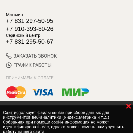
Магазин
+7 831 297-50-95
+7 910-393-80-26
Сервисный центр
+7 831 295-50-67
ЗАКАЗАТЬ ЗВОНОК
ГРАФИК РАБОТЫ
ПРИНИМАЕМ К ОПЛАТЕ
Cайт использует файлы cookie при сборе данных для
© 2017 Магазин Хозяин
инструментов веб-аналитики (Яндекс.Метрика и т.д.)
Собранная при помощи cookie информация не может
Нижний Новгород
идентифицировать вас, однако может помочь нам улучшить
работу нашего сайта.