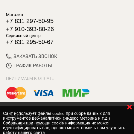
Магазин
+7 831 297-50-95
+7 910-393-80-26
Сервисный центр
+7 831 295-50-67
ЗАКАЗАТЬ ЗВОНОК
ГРАФИК РАБОТЫ
ПРИНИМАЕМ К ОПЛАТЕ
Cайт использует файлы cookie при сборе данных для
© 2017 Магазин Хозяин
инструментов веб-аналитики (Яндекс.Метрика и т.д.)
Собранная при помощи cookie информация не может
Нижний Новгород
идентифицировать вас, однако может помочь нам улучшить
работу нашего сайта.