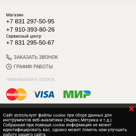
Магазин
+7 831 297-50-95
+7 910-393-80-26
Сервисный центр
+7 831 295-50-67
ЗАКАЗАТЬ ЗВОНОК
ГРАФИК РАБОТЫ
ПРИНИМАЕМ К ОПЛАТЕ
Cайт использует файлы cookie при сборе данных для
© 2017 Магазин Хозяин
инструментов веб-аналитики (Яндекс.Метрика и т.д.)
Собранная при помощи cookie информация не может
Нижний Новгород
идентифицировать вас, однако может помочь нам улучшить
работу нашего сайта.