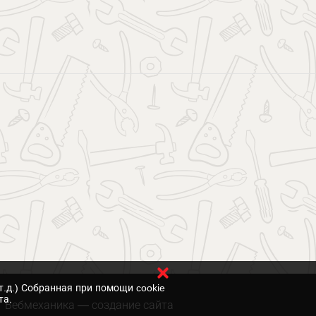
т.д.) Собранная при помощи cookie
та.
Вебмеханика
— создание сайта