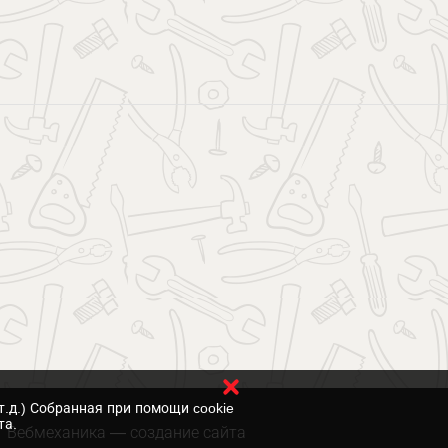
т.д.) Собранная при помощи cookie
та.
Вебмеханика
— создание сайта