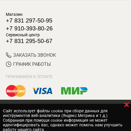
Магазин
+7 831 297-50-95
+7 910-393-80-26
Сервисный центр
+7 831 295-50-67
ЗАКАЗАТЬ ЗВОНОК
ГРАФИК РАБОТЫ
ПРИНИМАЕМ К ОПЛАТЕ
Cайт использует файлы cookie при сборе данных для
© 2017 Магазин Хозяин
инструментов веб-аналитики (Яндекс.Метрика и т.д.)
Собранная при помощи cookie информация не может
Нижний Новгород
идентифицировать вас, однако может помочь нам улучшить
работу нашего сайта.