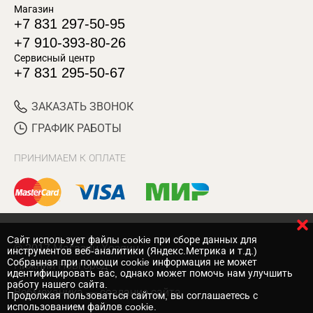
Магазин
+7 831 297-50-95
+7 910-393-80-26
Сервисный центр
+7 831 295-50-67
ЗАКАЗАТЬ ЗВОНОК
ГРАФИК РАБОТЫ
ПРИНИМАЕМ К ОПЛАТЕ
Cайт использует файлы cookie при сборе данных для
© 2017 Магазин Хозяин
инструментов веб-аналитики (Яндекс.Метрика и т.д.)
Собранная при помощи cookie информация не может
Нижний Новгород
идентифицировать вас, однако может помочь нам улучшить
работу нашего сайта.
Вебмеханика
— создание сайта
Продолжая пользоваться сайтом, вы соглашаетесь с
использованием файлов cookie.