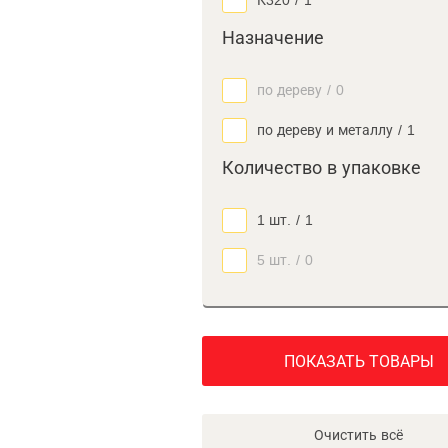
К320
/
1
Назначение
по дереву
/
0
по дереву и металлу
/
1
Количество в упаковке
1 шт.
/
1
5 шт.
/
0
ПОКАЗАТЬ ТОВАРЫ
Очистить всё