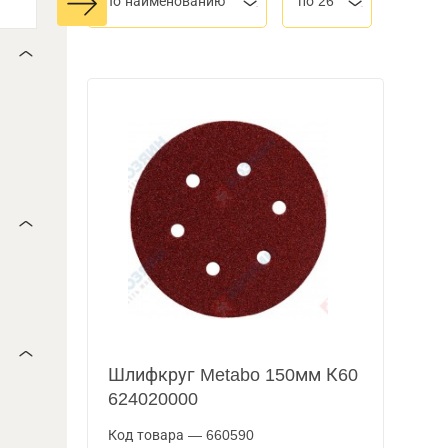
По наименованию
по 26
Шлифкруг Metabo 150мм К60
624020000
Код товара — 660590