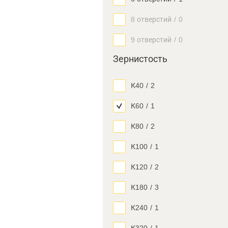
8 отверстий
/
0
9 отверстий
/
0
Зернистость
К40
/
2
К60
/
1
К80
/
2
К100
/
1
К120
/
2
К180
/
3
К240
/
1