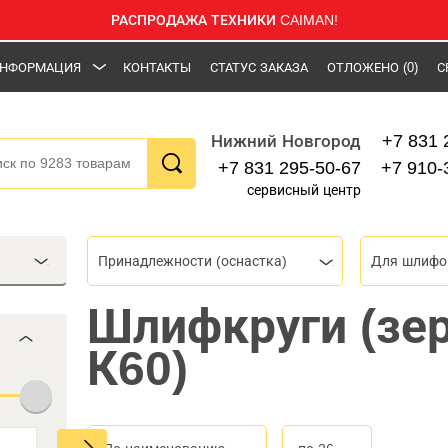
РАСПРОДАЖА ТЕХНИКИ CAIMAN!
НФОРМАЦИЯ
КОНТАКТЫ
СТАТУС ЗАКАЗА
ОТЛОЖЕНО
(0)
С
+7 831 
Нижний Новгород
+7 831 295-50-67
+7 910-
сервисный центр
Принадлежности (оснастка)
Шлифкруги (зе
К60)