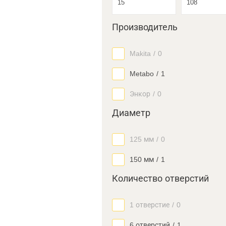
Производитель
Makita
/
0
Metabo
/
1
Энкор
/
0
Диаметр
125 мм
/
0
150 мм
/
1
Количество отверстий
1 отверстие
/
0
6 отверстий
/
1