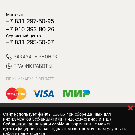
Магазин
+7 831 297-50-95
+7 910-393-80-26
Сервисный центр
+7 831 295-50-67
ЗАКАЗАТЬ ЗВОНОК
ГРАФИК РАБОТЫ
ПРИНИМАЕМ К ОПЛАТЕ
Cайт использует файлы cookie при сборе данных для
© 2017 Магазин Хозяин
инструментов веб-аналитики (Яндекс.Метрика и т.д.)
Собранная при помощи cookie информация не может
Нижний Новгород
идентифицировать вас, однако может помочь нам улучшить
работу нашего сайта.