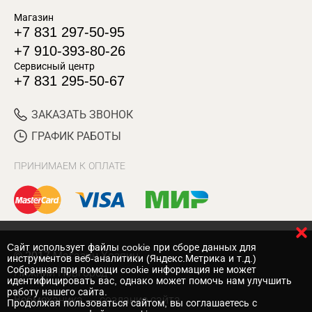
Магазин
+7 831 297-50-95
+7 910-393-80-26
Сервисный центр
+7 831 295-50-67
ЗАКАЗАТЬ ЗВОНОК
ГРАФИК РАБОТЫ
ПРИНИМАЕМ К ОПЛАТЕ
Cайт использует файлы cookie при сборе данных для
© 2017 Магазин Хозяин
инструментов веб-аналитики (Яндекс.Метрика и т.д.)
Собранная при помощи cookie информация не может
Нижний Новгород
идентифицировать вас, однако может помочь нам улучшить
работу нашего сайта.
Вебмеханика
— создание сайта
Продолжая пользоваться сайтом, вы соглашаетесь с