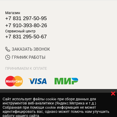
Магазин
+7 831 297-50-95
+7 910-393-80-26
Сервисный центр
+7 831 295-50-67
ЗАКАЗАТЬ ЗВОНОК
ГРАФИК РАБОТЫ
ПРИНИМАЕМ К ОПЛАТЕ
Cайт использует файлы cookie при сборе данных для
© 2017 Магазин Хозяин
инструментов веб-аналитики (Яндекс.Метрика и т.д.)
Собранная при помощи cookie информация не может
Нижний Новгород
идентифицировать вас, однако может помочь нам улучшить
работу нашего сайта.