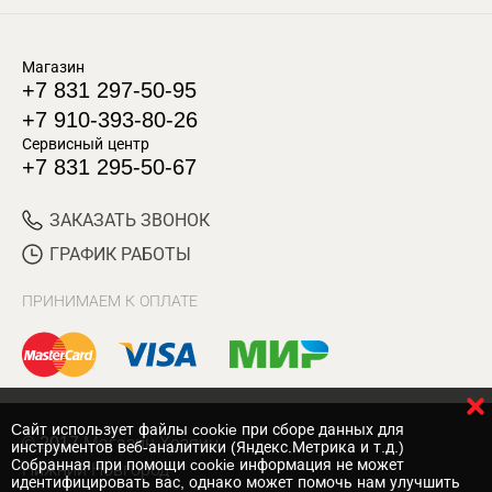
Магазин
+7 831 297-50-95
+7 910-393-80-26
Сервисный центр
+7 831 295-50-67
ЗАКАЗАТЬ ЗВОНОК
ГРАФИК РАБОТЫ
ПРИНИМАЕМ К ОПЛАТЕ
Cайт использует файлы cookie при сборе данных для
© 2017 Магазин Хозяин
инструментов веб-аналитики (Яндекс.Метрика и т.д.)
Собранная при помощи cookie информация не может
Нижний Новгород
идентифицировать вас, однако может помочь нам улучшить