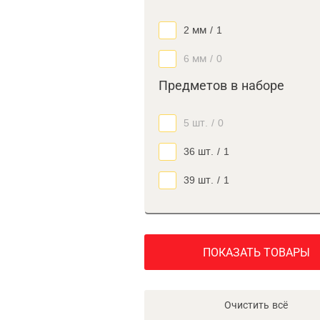
2 мм
/
1
6 мм
/
0
Предметов в наборе
5 шт.
/
0
36 шт.
/
1
39 шт.
/
1
ПОКАЗАТЬ ТОВАРЫ
Очистить всё