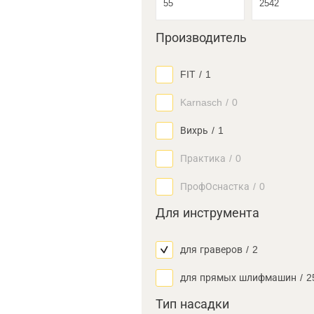
Производитель
FIT
/
1
Karnasch
/
0
Вихрь
/
1
Практика
/
0
ПрофОснастка
/
0
Для инструмента
для граверов
/
2
для прямых шлифмашин
/
2
Тип насадки