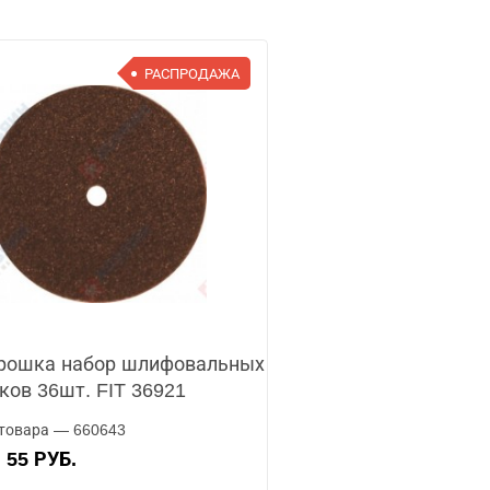
РАСПРОДАЖА
рошка набор шлифовальных
ков 36шт. FIT 36921
товара — 660643
55 РУБ.
А