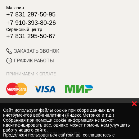
Магазин
+7 831 297-50-95
+7 910-393-80-26
Сервисный центр
+7 831 295-50-67
ЗАКАЗАТЬ ЗВОНОК
ГРАФИК РАБОТЫ
ПРИНИМАЕМ К ОПЛАТЕ
Cайт использует файлы cookie при сборе данных для
© 2017 Магазин Хозяин
инструментов веб-аналитики (Яндекс.Метрика и т.д.)
Собранная при помощи cookie информация не может
Нижний Новгород
идентифицировать вас, однако может помочь нам улучшить
работу нашего сайта.
Вебмеханика
— создание сайта
Продолжая пользоваться сайтом, вы соглашаетесь с