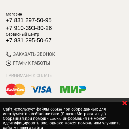
Магазин
+7 831 297-50-95
+7 910-393-80-26
Сервисный центр
+7 831 295-50-67
ЗАКАЗАТЬ ЗВОНОК
ГРАФИК РАБОТЫ
ПРИНИМАЕМ К ОПЛАТЕ
Cайт использует файлы cookie при сборе данных для
© 2017 Магазин Хозяин
инструментов веб-аналитики (Яндекс.Метрика и т.д.)
Собранная при помощи cookie информация не может
Нижний Новгород
идентифицировать вас, однако может помочь нам улучшить
работу нашего сайта.