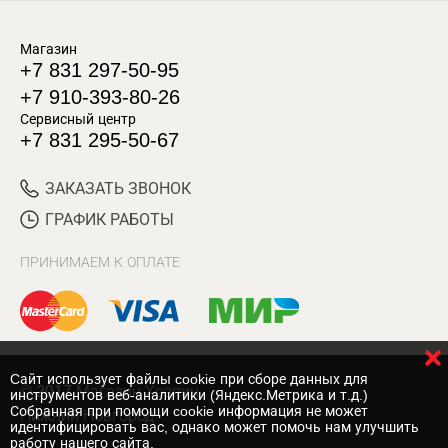
Магазин
+7 831 297-50-95
+7 910-393-80-26
Сервисный центр
+7 831 295-50-67
ЗАКАЗАТЬ ЗВОНОК
ГРАФИК РАБОТЫ
ПРИНИМАЕМ К ОПЛАТЕ
Cайт использует файлы cookie при сборе данных для
© 2017 Магазин Хозяин
инструментов веб-аналитики (Яндекс.Метрика и т.д.)
Собранная при помощи cookie информация не может
Нижний Новгород
идентифицировать вас, однако может помочь нам улучшить
работу нашего сайта.