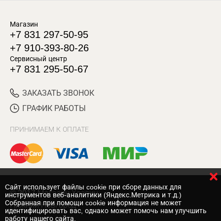
Магазин
+7 831 297-50-95
+7 910-393-80-26
Сервисный центр
+7 831 295-50-67
ЗАКАЗАТЬ ЗВОНОК
ГРАФИК РАБОТЫ
ПРИНИМАЕМ К ОПЛАТЕ
Cайт использует файлы cookie при сборе данных для
© 2017 Магазин Хозяин
инструментов веб-аналитики (Яндекс.Метрика и т.д.)
Собранная при помощи cookie информация не может
Нижний Новгород
идентифицировать вас, однако может помочь нам улучшить
работу нашего сайта.