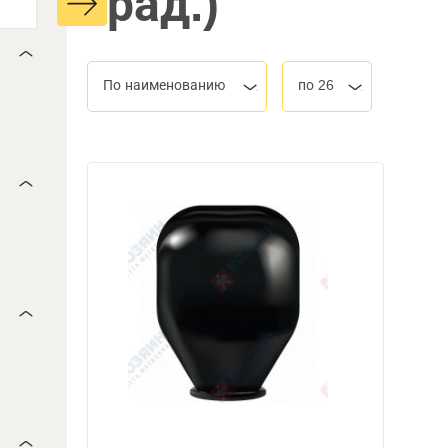
град.)
По наименованию
по 26