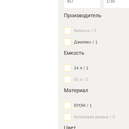
Производитель
Belamos
/
0
Джилекс
/
1
Емкость
24 л
/
1
50 л
/
0
Материал
EPDM
/
1
бутиловая резина
/
0
Цвет