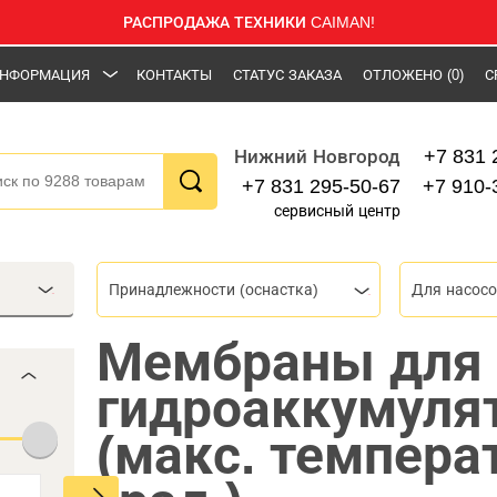
РАСПРОДАЖА ТЕХНИКИ CAIMAN!
НФОРМАЦИЯ
КОНТАКТЫ
СТАТУС ЗАКАЗА
ОТЛОЖЕНО
(0)
С
+7 831 
Нижний Новгород
+7 831 295-50-67
+7 910-
сервисный центр
Принадлежности (оснастка)
Для насос
Мембраны для
гидроаккумуля
(макс. темпера